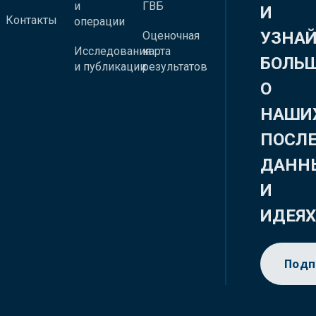
и
ГВБ
И
Контакты
операции
УЗНА
Оценочная
Исследования
карта
БОЛЬ
и публикации
результатов
О
НАШИ
ПОСЛ
ДАНН
И
ИДЕЯ
Подп