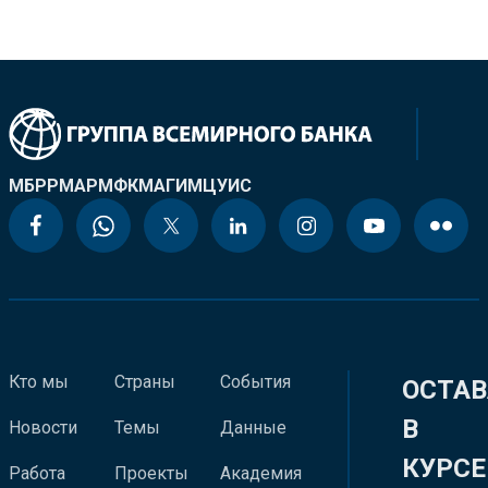
МБРР
МАР
МФК
МАГИ
МЦУИС
Кто мы
Страны
События
ОСТАВ
В
Новости
Темы
Данные
КУРСЕ
Работа
Проекты
Академия