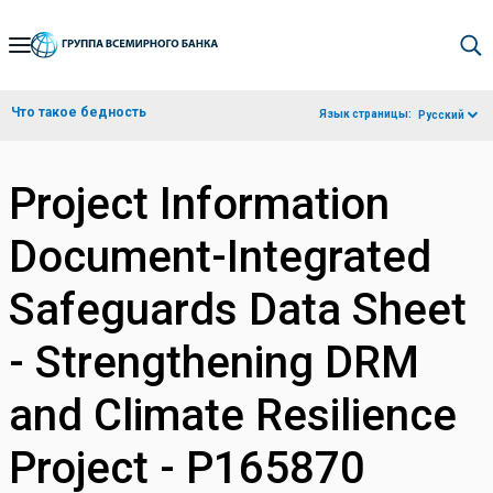
Skip
to
Main
Что такое бедность
Язык страницы:
Русский
Navigation
Project Information
Document-Integrated
Safeguards Data Sheet
- Strengthening DRM
and Climate Resilience
Project - P165870