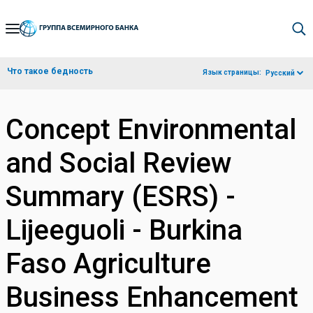
Skip
to
Main
Что такое бедность
Язык страницы:
Русский
Navigation
Concept Environmental
and Social Review
Summary (ESRS) -
Lijeeguoli - Burkina
Faso Agriculture
Business Enhancement