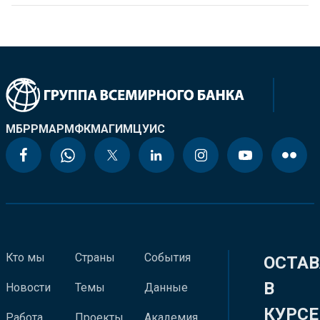
МБРР
МАР
МФК
МАГИ
МЦУИС
Кто мы
Страны
События
ОСТАВ
В
Новости
Темы
Данные
КУРСЕ
Работа
Проекты
Академия