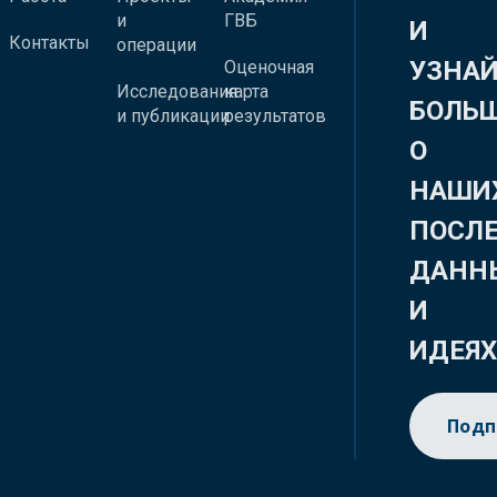
и
ГВБ
И
Контакты
операции
УЗНА
Оценочная
Исследования
карта
БОЛЬ
и публикации
результатов
О
НАШИ
ПОСЛ
ДАНН
И
ИДЕЯ
Подп