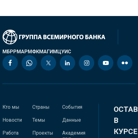
МБРР
МАР
МФК
МАГИ
МЦУИС
Кто мы
Страны
События
ОСТАВ
В
Новости
Темы
Данные
КУРСЕ
Работа
Проекты
Академия