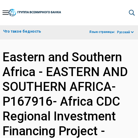
Skip
to
Main
Что такое бедность
Язык страницы:
Русский
Navigation
Eastern and Southern
Africa - EASTERN AND
SOUTHERN AFRICA-
P167916- Africa CDC
Regional Investment
Financing Project -