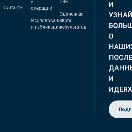
и
ГВБ
И
Контакты
операции
УЗНА
Оценочная
Исследования
карта
БОЛЬ
и публикации
результатов
О
НАШИ
ПОСЛ
ДАНН
И
ИДЕЯ
Подп