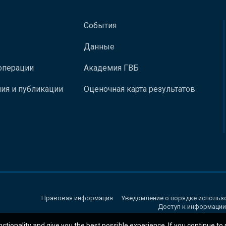
События
Данные
операции
Академия ГВБ
ия и публикации
Оценочная карта результатов
Правовая информация
Уведомление о порядке использ
Доступ к информации
nctionality and give you the best possible experience. If you continue to