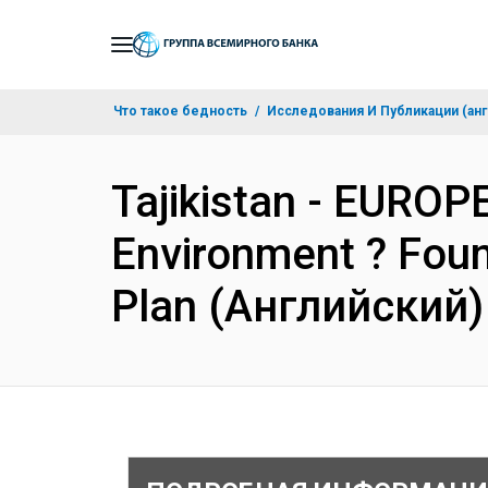
Skip
to
Main
Что такое бедность
Исследования И Публикации (анг
Navigation
Tajikistan - EURO
Environment ? Foun
Plan (Английский)