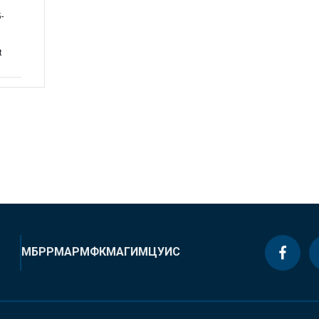
D
-
t
МБРР
МАР
МФК
МАГИ
МЦУИС