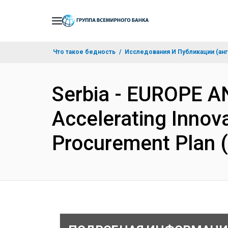
Skip
to
Main
Что такое бедность
Исследования И Публикации (анг
Navigation
Serbia - EUROPE A
Accelerating Innov
Procurement Plan 