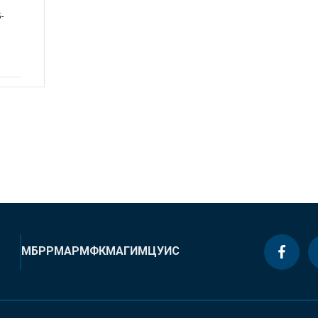
-
МБРР
МАР
МФК
МАГИ
МЦУИС