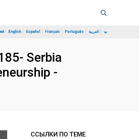
ий
English
Español
Français
Português
العربية
85- Serbia
eneurship -
ССЫЛКИ ПО ТЕМЕ