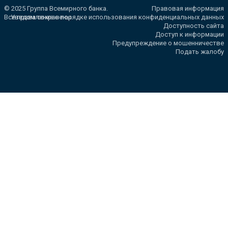
© 2025 Группа Всемирного банка.
Правовая информация
Все права сохранены.
Уведомление о порядке использования конфиденциальных данных
Доступность сайта
Доступ к информации
Предупреждение о мошенничестве
Подать жалобу