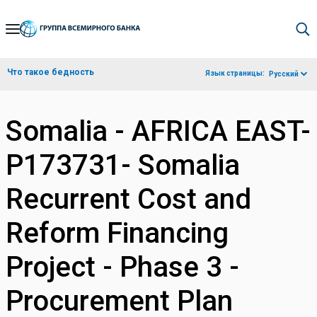
Skip
to
Main
Что такое бедность
Язык страницы:
Русский
Navigation
Somalia - AFRICA EAST-
P173731- Somalia
Recurrent Cost and
Reform Financing
Project - Phase 3 -
Procurement Plan