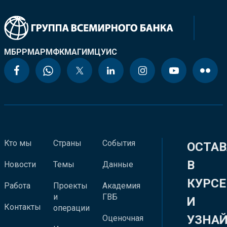
МБРР
МАР
МФК
МАГИ
МЦУИС
Кто мы
Страны
События
ОСТАВ
В
Новости
Темы
Данные
КУРСЕ
Работа
Проекты
Академия
и
ГВБ
И
Контакты
операции
УЗНА
Оценочная