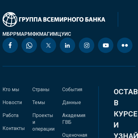
МБРР
МАР
МФК
МАГИ
МЦУИС
Кто мы
Страны
События
ОСТАВ
В
Новости
Темы
Данные
КУРСЕ
Работа
Проекты
Академия
и
ГВБ
И
Контакты
операции
УЗНА
Оценочная