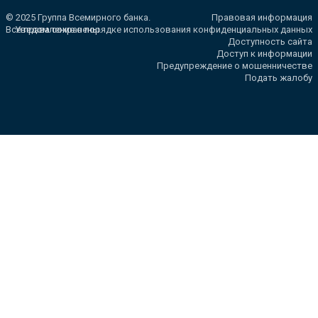
© 2025 Группа Всемирного банка.
Правовая информация
Все права сохранены.
Уведомление о порядке использования конфиденциальных данных
Доступность сайта
Доступ к информации
Предупреждение о мошенничестве
Подать жалобу