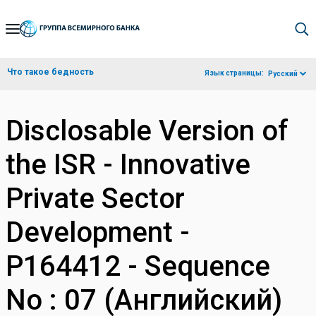
Skip
to
Main
Что такое бедность
Язык страницы:
Русский
Navigation
Disclosable Version of
the ISR - Innovative
Private Sector
Development -
P164412 - Sequence
No : 07 (Английский)