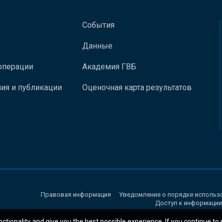
События
Данные
операции
Академия ГВБ
ия и публикации
Оценочная карта результатов
Правовая информация
Уведомление о порядке использ
Доступ к информации
nctionality and give you the best possible experience. If you continue to