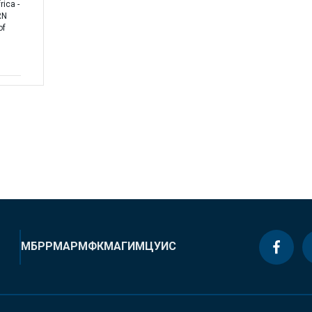
ica -
RN
of
МБРР
МАР
МФК
МАГИ
МЦУИС