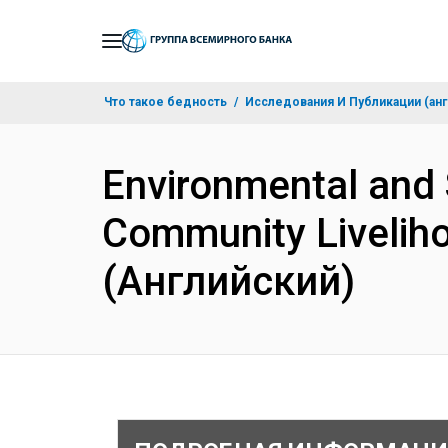
Skip
to
Main
Что такое бедность
Исследования И Публикации (анг
Navigation
Environmental and
Community Liveliho
(Английский)