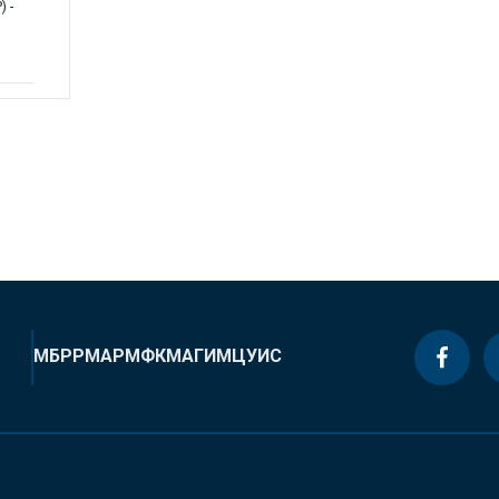
 -
МБРР
МАР
МФК
МАГИ
МЦУИС