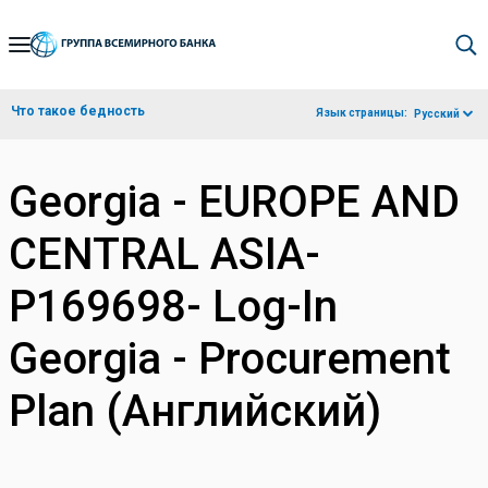
Skip
to
Main
Что такое бедность
Язык страницы:
Русский
Navigation
Georgia - EUROPE AND
CENTRAL ASIA-
P169698- Log-In
Georgia - Procurement
Plan (Английский)