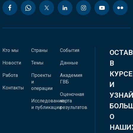
Кто мы
Страны
События
ОСТАВ
В
Новости
Темы
Данные
КУРСЕ
Работа
Проекты
Академия
и
ГВБ
И
Контакты
операции
УЗНА
Оценочная
Исследования
карта
БОЛЬ
и публикации
результатов
О
НАШИ