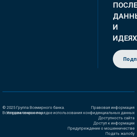
ПОСЛ
ДАНН
И
ИДЕЯ
Подп
© 2025 Группа Всемирного банка.
Правовая информация
Все права сохранены.
Уведомление о порядке использования конфиденциальных данных
Доступность сайта
Доступ к информации
Предупреждение о мошенничестве
Подать жалобу