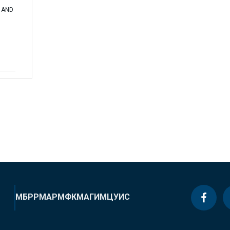
 AND
МБРР
МАР
МФК
МАГИ
МЦУИС