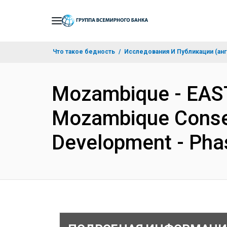
Skip
to
Main
Что такое бедность
Исследования И Публикации (анг
Navigation
Mozambique - EA
Mozambique Conserv
Development - Pha