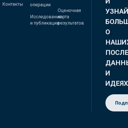
И
Контакты
операции
УЗНА
Оценочная
Исследования
карта
БОЛЬ
и публикации
результатов
О
НАШИ
ПОСЛ
ДАНН
И
ИДЕЯ
Подп