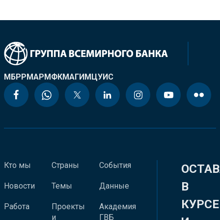
МБРР
МАР
МФК
МАГИ
МЦУИС
Кто мы
Страны
События
ОСТАВ
В
Новости
Темы
Данные
КУРСЕ
Работа
Проекты
Академия
и
ГВБ