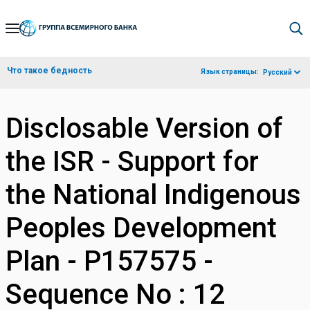
Skip
to
Main
Что такое бедность
Язык страницы:
Русский
Navigation
Disclosable Version of
the ISR - Support for
the National Indigenous
Peoples Development
Plan - P157575 -
Sequence No : 12