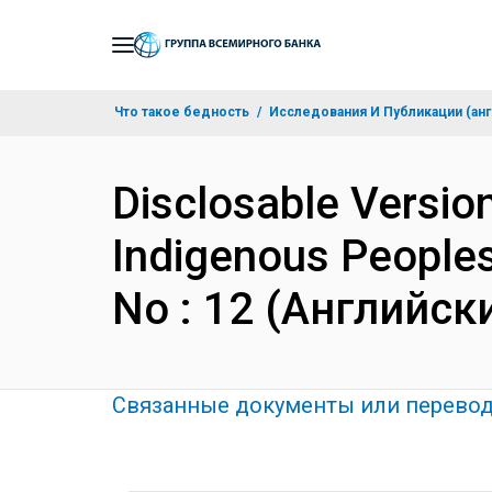
Skip
to
Main
Что такое бедность
Исследования И Публикации (анг
Navigation
Disclosable Version
Indigenous People
No : 12 (Английск
Связанные документы или перево