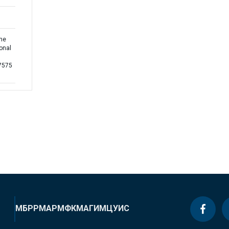
the
ional
7575
МБРР
МАР
МФК
МАГИ
МЦУИС