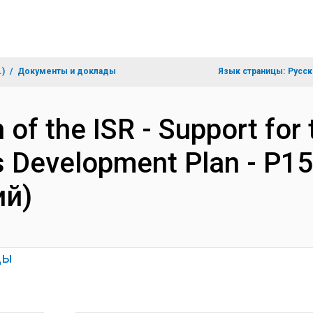
.)
Документы и доклады
Язык страницы:
Русск
 of the ISR - Support for
s Development Plan - P1
ий)
ды