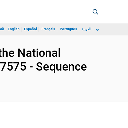
ий
English
Español
Français
Português
العربية
 the National
57575 - Sequence