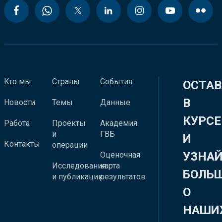
Кто мы
Страны
События
ОСТАВ
В
Новости
Темы
Данные
КУРСЕ
Работа
Проекты
Академия
и
ГВБ
И
Контакты
операции
УЗНА
Оценочная
Исследования
карта
БОЛЬ
и публикации
результатов
О
НАШИ