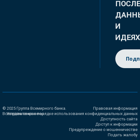
ПОСЛ
ДАНН
И
ИДЕЯ
Подп
© 2025 Группа Всемирного банка.
Правовая информация
Все права сохранены.
Уведомление о порядке использования конфиденциальных данных
Доступность сайта
Доступ к информации
Предупреждение о мошенничестве
Подать жалобу