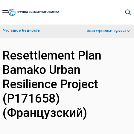
Skip
to
Main
Что такое бедность
Язык страницы:
Русский
Navigation
Resettlement Plan
Bamako Urban
Resilience Project
(P171658)
(Французский)