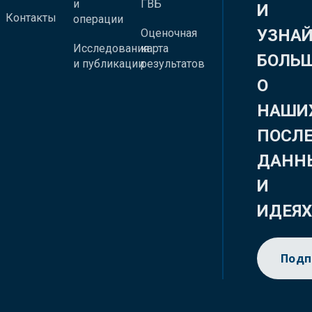
и
ГВБ
И
Контакты
операции
УЗНА
Оценочная
Исследования
карта
БОЛЬ
и публикации
результатов
О
НАШИ
ПОСЛ
ДАНН
И
ИДЕЯ
Подп