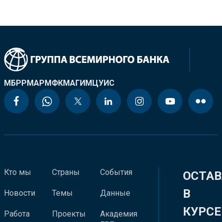
МБРР
МАР
МФК
МАГИ
МЦУИС
Кто мы
Страны
События
ОСТАВ
В
Новости
Темы
Данные
КУРСЕ
Работа
Проекты
Академия