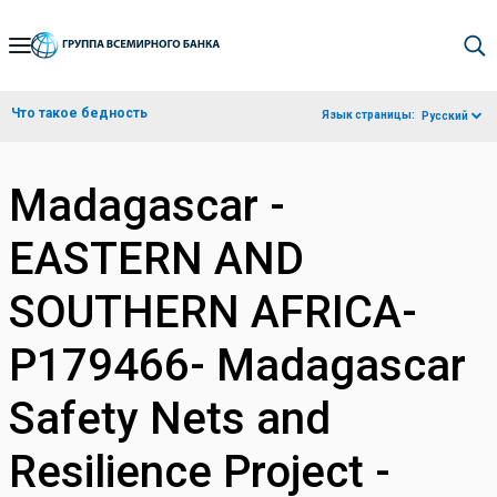
Skip
to
Main
Что такое бедность
Язык страницы:
Русский
Navigation
Madagascar -
EASTERN AND
SOUTHERN AFRICA-
P179466- Madagascar
Safety Nets and
Resilience Project -