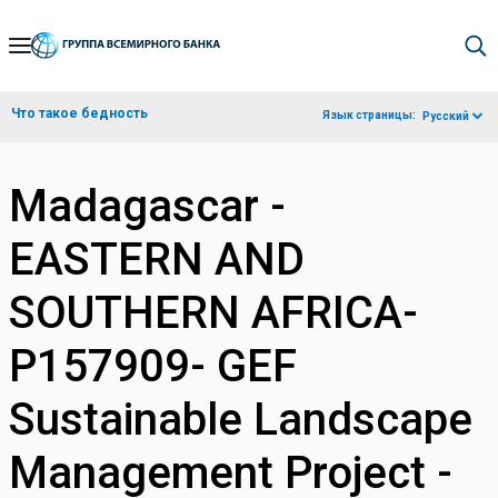
Skip
to
Main
Что такое бедность
Язык страницы:
Русский
Navigation
Madagascar -
EASTERN AND
SOUTHERN AFRICA-
P157909- GEF
Sustainable Landscape
Management Project -