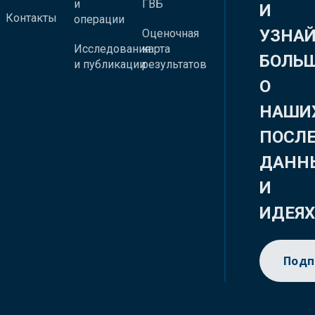
и
ГВБ
И
Контакты
операции
УЗНА
Оценочная
Исследования
карта
БОЛЬ
и публикации
результатов
О
НАШИ
ПОСЛ
ДАНН
И
ИДЕЯ
Подп