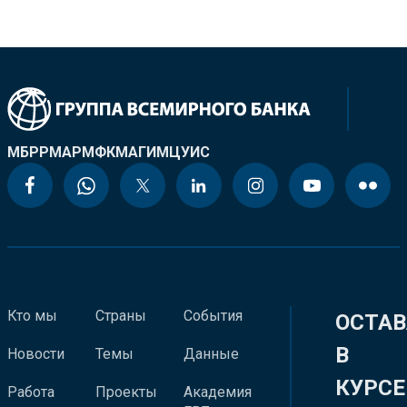
МБРР
МАР
МФК
МАГИ
МЦУИС
Кто мы
Страны
События
ОСТАВ
В
Новости
Темы
Данные
КУРСЕ
Работа
Проекты
Академия