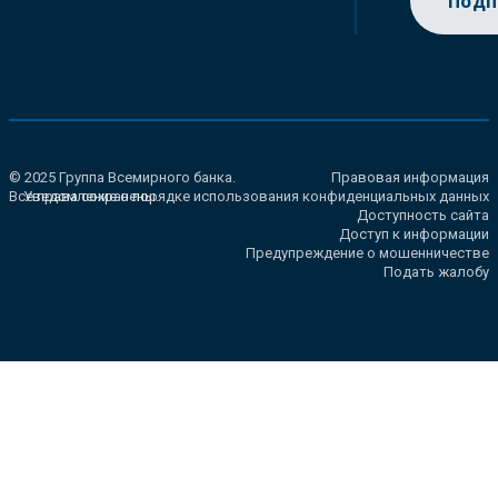
Подп
© 2025 Группа Всемирного банка.
Правовая информация
Все права сохранены.
Уведомление о порядке использования конфиденциальных данных
Доступность сайта
Доступ к информации
Предупреждение о мошенничестве
Подать жалобу