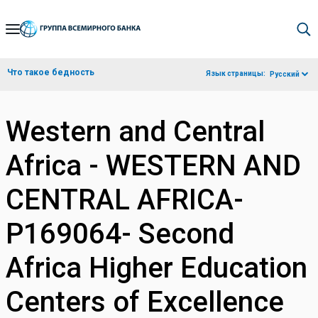
Skip
to
Main
Что такое бедность
Язык страницы:
Русский
Navigation
Western and Central
Africa - WESTERN AND
CENTRAL AFRICA-
P169064- Second
Africa Higher Education
Centers of Excellence