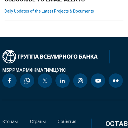
Daily Updates of the Latest Projects & Documents
МБРР
МАР
МФК
МАГИ
МЦУИС
Кто мы
Страны
События
ОСТАВ