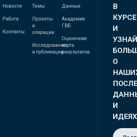
В
Новости
Темы
Данные
КУРСЕ
Работа
Проекты
Академия
и
ГВБ
И
Контакты
операции
УЗНА
Оценочная
Исследования
карта
БОЛЬ
и публикации
результатов
О
НАШИ
ПОСЛ
ДАНН
И
ИДЕЯ