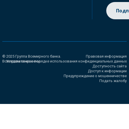
Подп
© 2025 Группа Всемирного банка.
Правовая информация
Все права сохранены.
Уведомление о порядке использования конфиденциальных данных
Доступность сайта
Доступ к информации
Предупреждение о мошенничестве
Подать жалобу