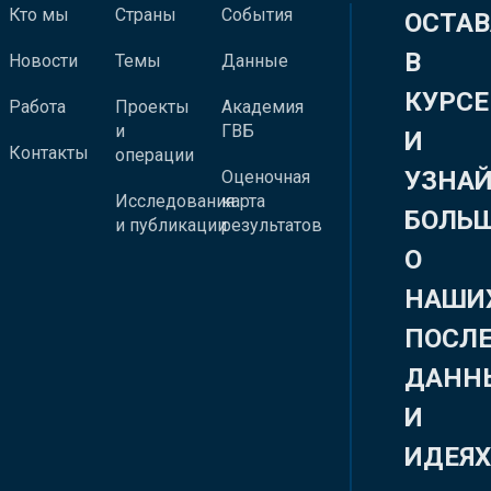
Кто мы
Страны
События
ОСТАВ
В
Новости
Темы
Данные
КУРСЕ
Работа
Проекты
Академия
и
ГВБ
И
Контакты
операции
УЗНА
Оценочная
Исследования
карта
БОЛЬ
и публикации
результатов
О
НАШИ
ПОСЛ
ДАНН
И
ИДЕЯ