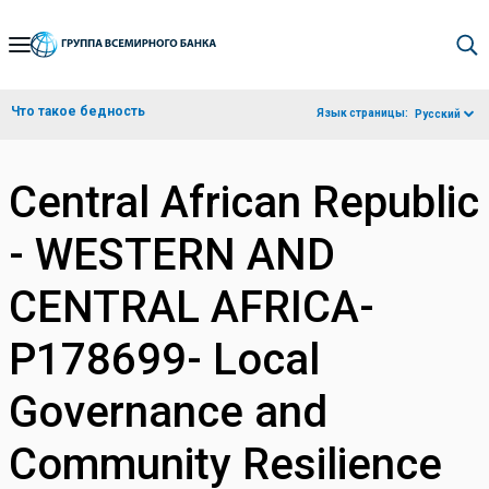
Skip
to
Main
Что такое бедность
Язык страницы:
Русский
Navigation
Central African Republic
- WESTERN AND
CENTRAL AFRICA-
P178699- Local
Governance and
Community Resilience