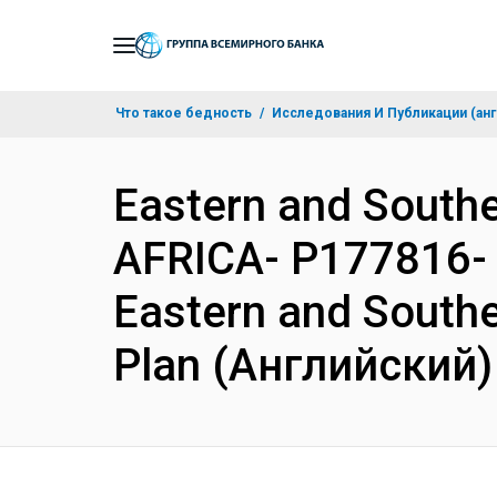
Skip
to
Main
Что такое бедность
Исследования И Публикации (анг
Navigation
Eastern and Sout
AFRICA- P177816- 
Eastern and Southe
Plan (Английский)