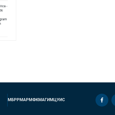
ica -
RN
ogram
n
МБРР
МАР
МФК
МАГИ
МЦУИС