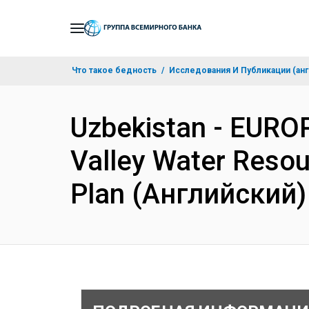
Skip
to
Main
Что такое бедность
Исследования И Публикации (анг
Navigation
Uzbekistan - EUR
Valley Water Reso
Plan (Английский)