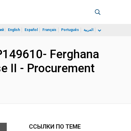
ий
English
Español
Français
Português
العربية
P149610- Ferghana
 II - Procurement
ССЫЛКИ ПО ТЕМЕ