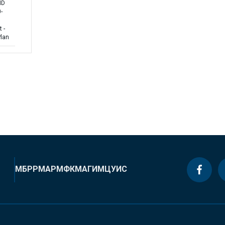
ND
-
 -
Plan
МБРР
МАР
МФК
МАГИ
МЦУИС