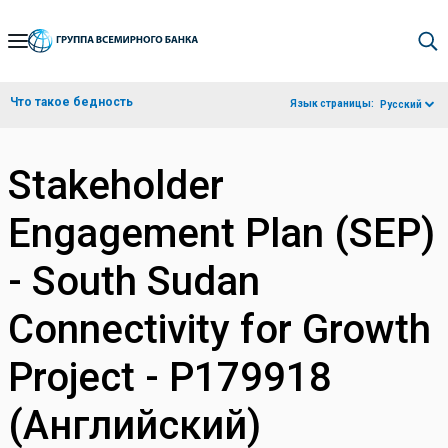
Skip
to
Main
Что такое бедность
Язык страницы:
Русский
Navigation
Stakeholder
Engagement Plan (SEP)
- South Sudan
Connectivity for Growth
Project - P179918
(Английский)