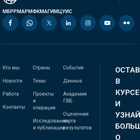
МБРР
МАР
МФК
МАГИ
МЦУИС
Кто мы
Страны
События
ОСТАВ
В
Новости
Темы
Данные
КУРСЕ
Работа
Проекты
Академия
и
ГВБ
И
Контакты
операции
УЗНА
Оценочная
Исследования
карта
БОЛЬ
и публикации
результатов
О