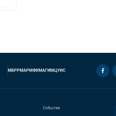
МБРР
МАР
МФК
МАГИ
МЦУИС
События