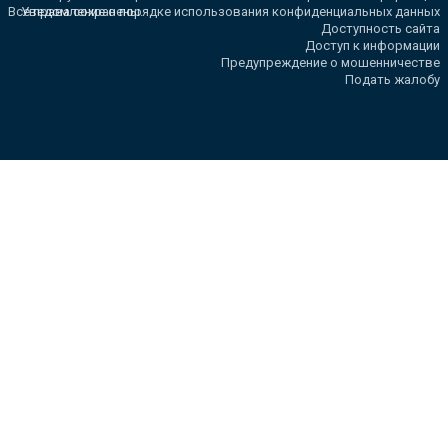
Все права сохранены.
Уведомление о порядке использования конфиденциальных данных
Доступность сайта
Доступ к информации
Предупреждение о мошенничестве
Подать жалобу