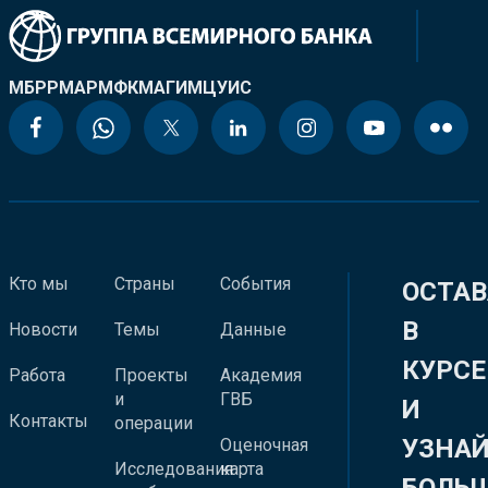
МБРР
МАР
МФК
МАГИ
МЦУИС
Кто мы
Страны
События
ОСТАВ
В
Новости
Темы
Данные
КУРСЕ
Работа
Проекты
Академия
и
ГВБ
И
Контакты
операции
УЗНА
Оценочная
Исследования
карта