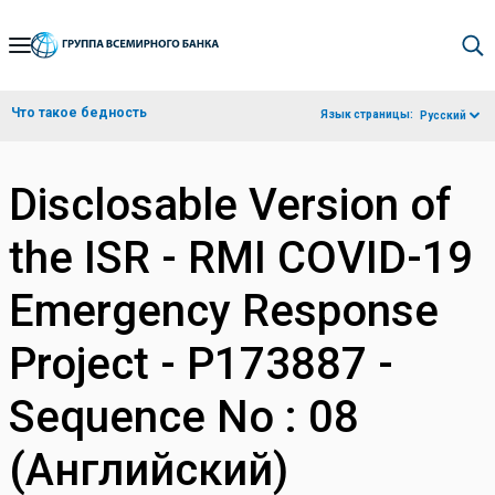
Skip
to
Main
Что такое бедность
Язык страницы:
Русский
Navigation
Disclosable Version of
the ISR - RMI COVID-19
Emergency Response
Project - P173887 -
Sequence No : 08
(Английский)