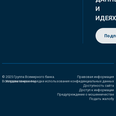
И
ИДЕЯ
Подп
© 2025 Группа Всемирного банка.
Правовая информация
Все права сохранены.
Уведомление о порядке использования конфиденциальных данных
Доступность сайта
Доступ к информации
Предупреждение о мошенничестве
Подать жалобу