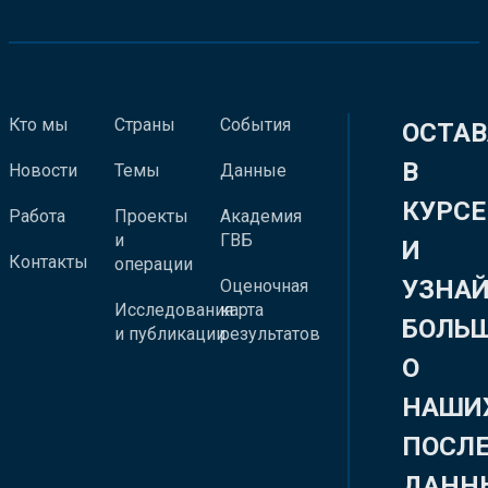
Кто мы
Страны
События
ОСТАВ
В
Новости
Темы
Данные
КУРСЕ
Работа
Проекты
Академия
и
ГВБ
И
Контакты
операции
УЗНА
Оценочная
Исследования
карта
БОЛЬ
и публикации
результатов
О
НАШИ
ПОСЛ
ДАНН