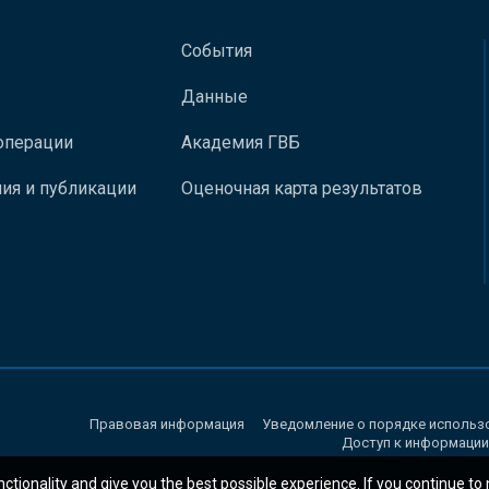
События
Данные
операции
Академия ГВБ
ия и публикации
Оценочная карта результатов
Правовая информация
Уведомление о порядке использ
Доступ к информации
nctionality and give you the best possible experience. If you continue to