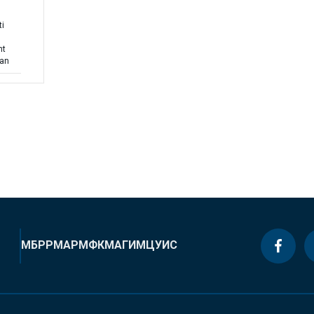
ti
nt
lan
МБРР
МАР
МФК
МАГИ
МЦУИС