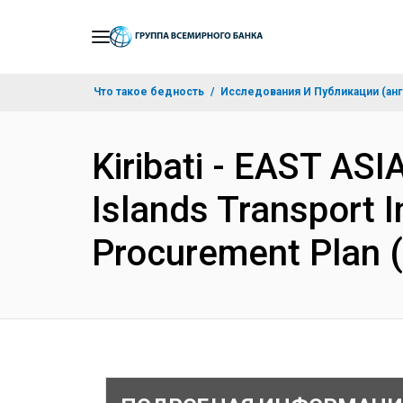
Skip
to
Main
Что такое бедность
Исследования И Публикации (анг
Navigation
Kiribati - EAST AS
Islands Transport I
Procurement Plan 