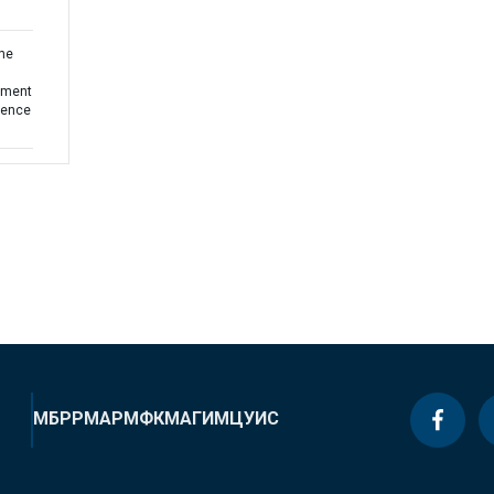
the
yment
uence
МБРР
МАР
МФК
МАГИ
МЦУИС