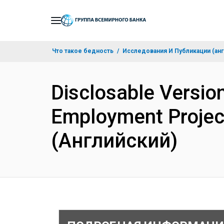
Skip
to
Main
Что такое бедность
Исследования И Публикации (анг
Navigation
Disclosable Version
Employment Projec
(Английский)