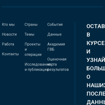
Кто мы
Страны
События
ОСТАВ
В
Новости
Темы
Данные
КУРСЕ
Работа
Проекты
Академия
и
ГВБ
И
Контакты
операции
УЗНА
Оценочная
Исследования
карта
БОЛЬ
и публикации
результатов
О
НАШИ
ПОСЛ
ДАНН