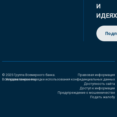
И
ИДЕЯ
Подп
© 2025 Группа Всемирного банка.
Правовая информация
Все права сохранены.
Уведомление о порядке использования конфиденциальных данных
Доступность сайта
Доступ к информации
Предупреждение о мошенничестве
Подать жалобу