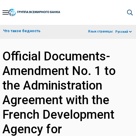
Skip
to
Main
Что такое бедность
Язык страницы:
Русский
Navigation
Official Documents-
Amendment No. 1 to
the Administration
Agreement with the
French Development
Agency for