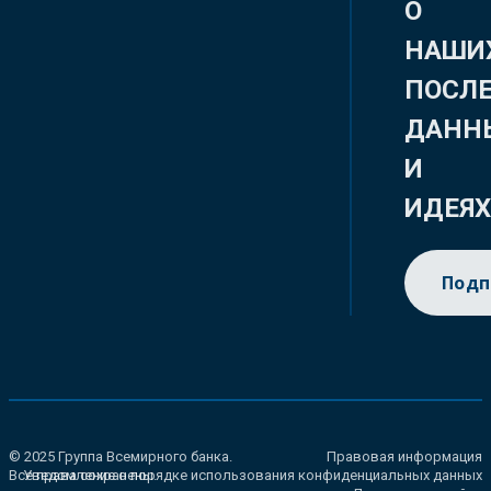
О
НАШИ
ПОСЛ
ДАНН
И
ИДЕЯ
Подп
© 2025 Группа Всемирного банка.
Правовая информация
Все права сохранены.
Уведомление о порядке использования конфиденциальных данных