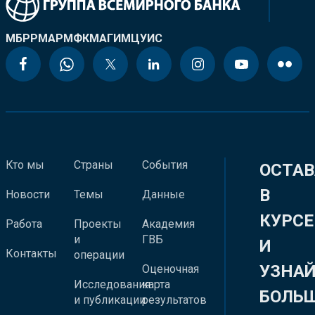
МБРР
МАР
МФК
МАГИ
МЦУИС
Кто мы
Страны
События
ОСТАВ
В
Новости
Темы
Данные
КУРСЕ
Работа
Проекты
Академия
и
ГВБ
И
Контакты
операции
УЗНА
Оценочная
Исследования
карта
БОЛЬ
и публикации
результатов