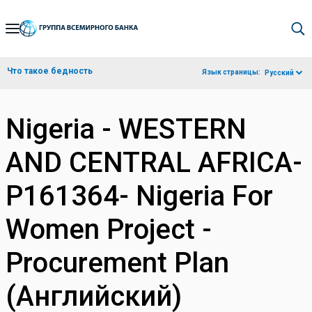
Skip
to
Main
Что такое бедность
Язык страницы:
Русский
Navigation
Nigeria - WESTERN
AND CENTRAL AFRICA-
P161364- Nigeria For
Women Project -
Procurement Plan
(Английский)