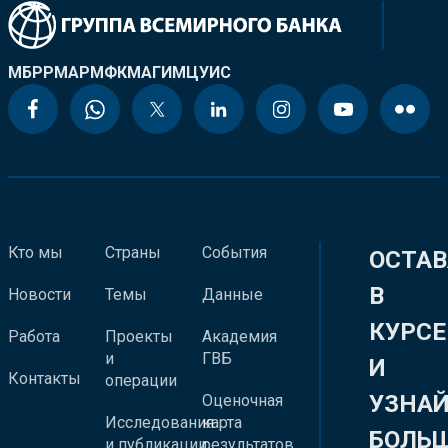
МБРР
МАР
МФК
МАГИ
МЦУИС
Кто мы
Страны
События
ОСТАВ
В
Новости
Темы
Данные
КУРСЕ
Работа
Проекты
Академия
и
ГВБ
И
Контакты
операции
УЗНА
Оценочная
Исследования
карта
БОЛЬ
и публикации
результатов