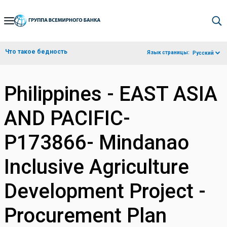
Skip
to
Main
Что такое бедность
Язык страницы:
Русский
Navigation
Philippines - EAST ASIA
AND PACIFIC-
P173866- Mindanao
Inclusive Agriculture
Development Project -
Procurement Plan