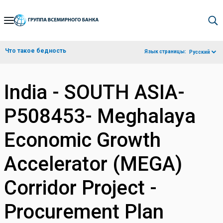
Skip
to
Main
Что такое бедность
Язык страницы:
Русский
Navigation
India - SOUTH ASIA-
P508453- Meghalaya
Economic Growth
Accelerator (MEGA)
Corridor Project -
Procurement Plan