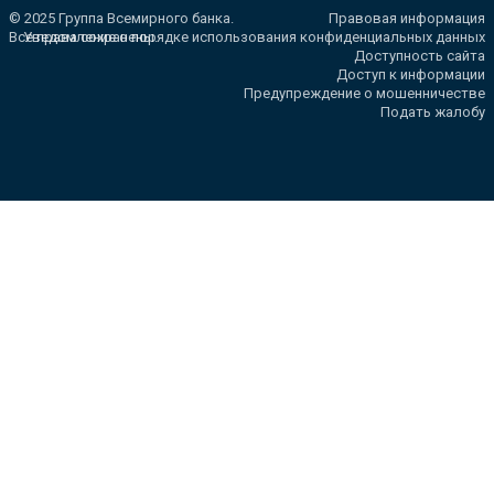
© 2025 Группа Всемирного банка.
Правовая информация
Все права сохранены.
Уведомление о порядке использования конфиденциальных данных
Доступность сайта
Доступ к информации
Предупреждение о мошенничестве
Подать жалобу