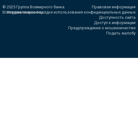
© 2025 Группа Всемирного банка.
Правовая информация
Все права сохранены.
Уведомление о порядке использования конфиденциальных данных
Доступность сайта
Доступ к информации
Предупреждение о мошенничестве
Подать жалобу