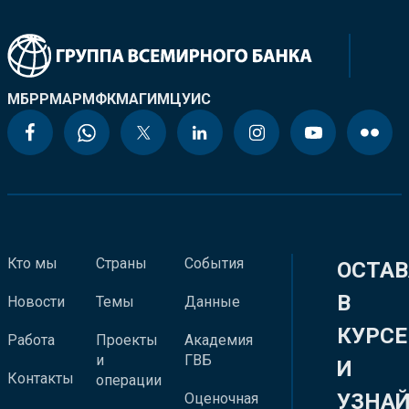
МБРР
МАР
МФК
МАГИ
МЦУИС
Кто мы
Страны
События
ОСТАВ
В
Новости
Темы
Данные
КУРСЕ
Работа
Проекты
Академия
и
ГВБ
И
Контакты
операции
УЗНА
Оценочная