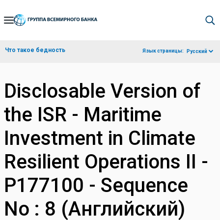
Skip
to
Main
Что такое бедность
Язык страницы:
Русский
Navigation
Disclosable Version of
the ISR - Maritime
Investment in Climate
Resilient Operations II -
P177100 - Sequence
No : 8 (Английский)