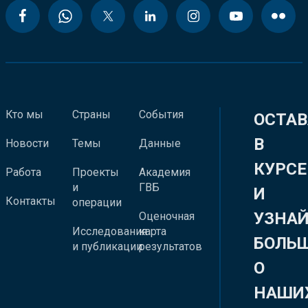
Кто мы
Страны
События
ОСТАВ
В
Новости
Темы
Данные
КУРСЕ
Работа
Проекты
Академия
и
ГВБ
И
Контакты
операции
УЗНА
Оценочная
Исследования
карта
БОЛЬ
и публикации
результатов
О
НАШИ