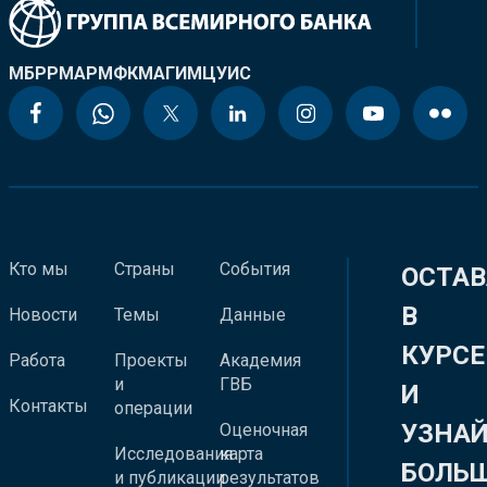
МБРР
МАР
МФК
МАГИ
МЦУИС
Кто мы
Страны
События
ОСТАВ
В
Новости
Темы
Данные
КУРСЕ
Работа
Проекты
Академия
и
ГВБ
И
Контакты
операции
УЗНА
Оценочная
Исследования
карта
БОЛЬ
и публикации
результатов