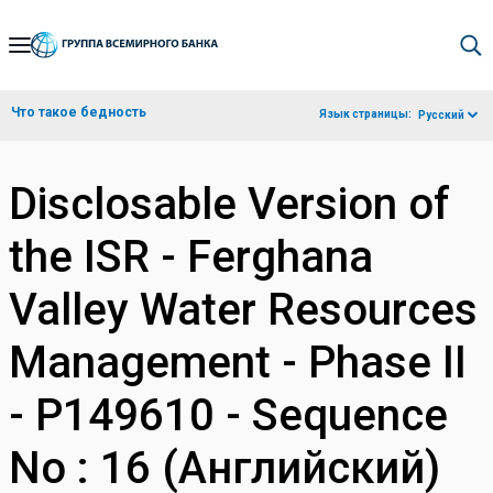
Skip
to
Main
Что такое бедность
Язык страницы:
Русский
Navigation
Disclosable Version of
the ISR - Ferghana
Valley Water Resources
Management - Phase II
- P149610 - Sequence
No : 16 (Английский)