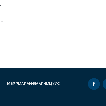
-
lan
МБРР
МАР
МФК
МАГИ
МЦУИС