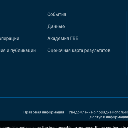
События
Данные
операции
Академия ГВБ
ия и публикации
Оценочная карта результатов
Правовая информация
Уведомление о порядке использ
Доступ к информации
nctionality and give you the best possible experience. If you continue to