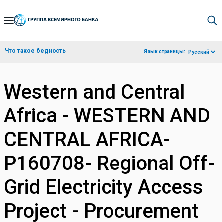
Skip
to
Main
Что такое бедность
Язык страницы:
Русский
Navigation
Western and Central
Africa - WESTERN AND
CENTRAL AFRICA-
P160708- Regional Off-
Grid Electricity Access
Project - Procurement