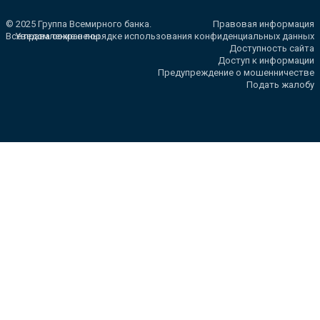
© 2025 Группа Всемирного банка.
Правовая информация
Все права сохранены.
Уведомление о порядке использования конфиденциальных данных
Доступность сайта
Доступ к информации
Предупреждение о мошенничестве
Подать жалобу