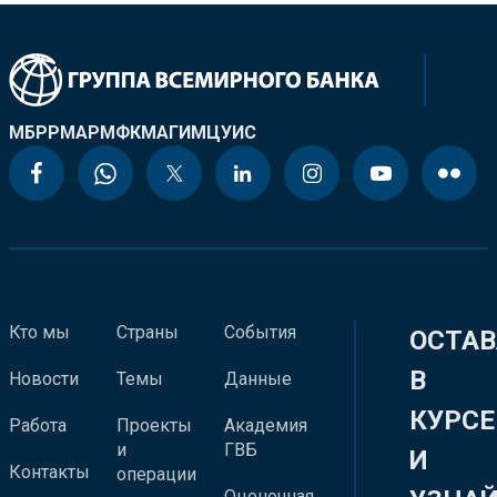
МБРР
МАР
МФК
МАГИ
МЦУИС
Кто мы
Страны
События
ОСТАВ
В
Новости
Темы
Данные
КУРСЕ
Работа
Проекты
Академия
и
ГВБ
И
Контакты
операции
Оценочная