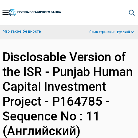
Skip
to
Main
Что такое бедность
Язык страницы:
Русский
Navigation
Disclosable Version of
the ISR - Punjab Human
Capital Investment
Project - P164785 -
Sequence No : 11
(Английский)