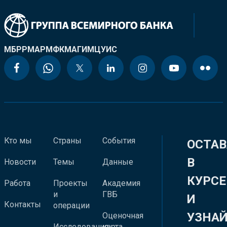
МБРР
МАР
МФК
МАГИ
МЦУИС
Кто мы
Страны
События
ОСТАВ
В
Новости
Темы
Данные
КУРСЕ
Работа
Проекты
Академия
и
ГВБ
И
Контакты
операции
УЗНА
Оценочная
Исследования
карта