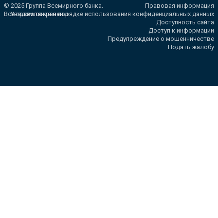
© 2025 Группа Всемирного банка.
Правовая информация
Все права сохранены.
Уведомление о порядке использования конфиденциальных данных
Доступность сайта
Доступ к информации
Предупреждение о мошенничестве
Подать жалобу