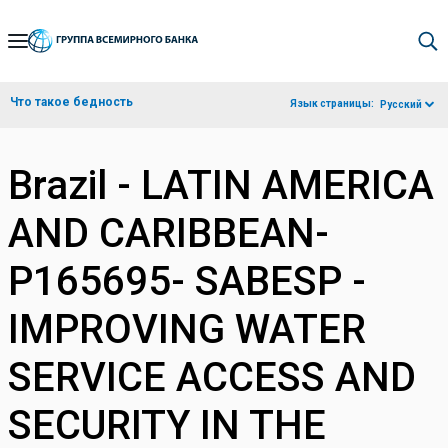
Skip
to
Main
Что такое бедность
Язык страницы:
Русский
Navigation
Brazil - LATIN AMERICA
AND CARIBBEAN-
P165695- SABESP -
IMPROVING WATER
SERVICE ACCESS AND
SECURITY IN THE