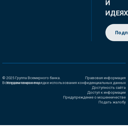
И
ИДЕЯ
Подп
© 2025 Группа Всемирного банка.
Правовая информация
Все права сохранены.
Уведомление о порядке использования конфиденциальных данных
Доступность сайта
Доступ к информации
Предупреждение о мошенничестве
Подать жалобу