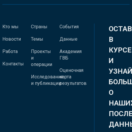
Кто мы
Страны
События
ОСТАВ
В
Новости
Темы
Данные
КУРСЕ
Работа
Проекты
Академия
и
ГВБ
И
Контакты
операции
УЗНА
Оценочная
Исследования
карта
БОЛЬ
и публикации
результатов
О
НАШИ
ПОСЛ
ДАНН