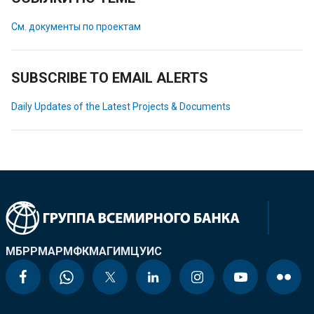
См. документы по проектам
SUBSCRIBE TO EMAIL ALERTS
Daily Updates of the Latest Projects & Documents
МБРР
МАР
МФК
МАГИ
МЦУИС