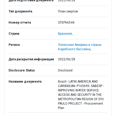
Дата подготовки документа
2022/06/28
Тип документа
План закупок
Номер отчета
STEP66544
Страна
Бразилия,
Регион
Латинская Америка и страны
Карибского бассейна,
Дата раскрытия информации
2022/06/28
Disclosure Status
Disclosed
Название документа
Brazil - LATIN AMERICA AND
CARIBBEAN- P165695- SABESP -
IMPROVING WATER SERVICE
ACCESS AND SECURITY IN THE
METROPOLITAN REGION OF S?O
PAULO PROJECT - Procurement
Plan