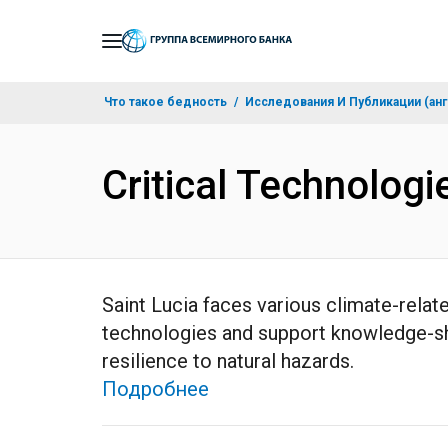
Skip
to
Main
Что такое бедность
Исследования И Публикации (анг
Navigation
Critical Technologi
Saint Lucia faces various climate-relat
technologies and support knowledge-sha
resilience to natural hazards.
Подробнее