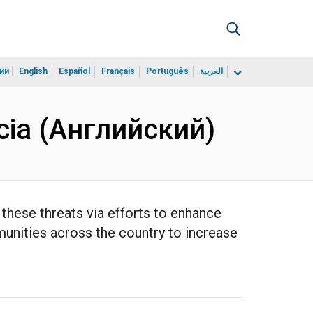
ий
English
Español
Français
Português
العربية
Lucia (Английский)
these threats via efforts to enhance
unities across the country to increase