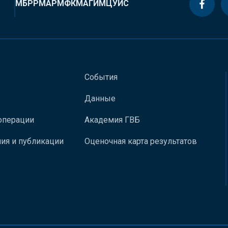
МБРР
МАР
МФК
МАГИ
МЦУИС
События
Данные
операции
Академия ГВБ
ия и публикации
Оценочная карта результатов