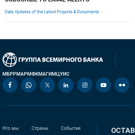
Daily Updates of the Latest Projects & Documents
МБРР
МАР
МФК
МАГИ
МЦУИС
Кто мы
Страны
События
ОСТАВ