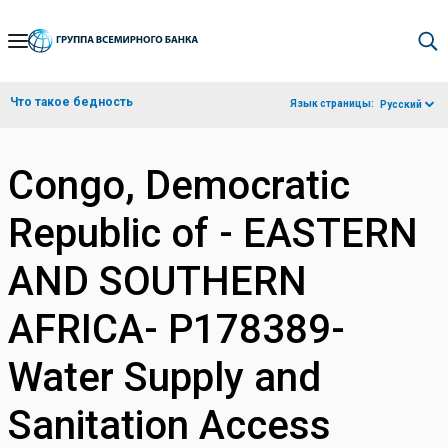
Skip
to
Main
Что такое бедность
Язык страницы:
Русский
Navigation
Congo, Democratic
Republic of - EASTERN
AND SOUTHERN
AFRICA- P178389-
Water Supply and
Sanitation Access