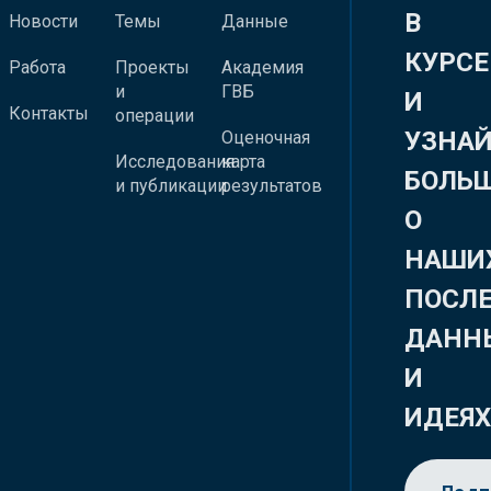
В
Новости
Темы
Данные
КУРСЕ
Работа
Проекты
Академия
и
ГВБ
И
Контакты
операции
УЗНА
Оценочная
Исследования
карта
БОЛЬ
и публикации
результатов
О
НАШИ
ПОСЛ
ДАНН
И
ИДЕЯ