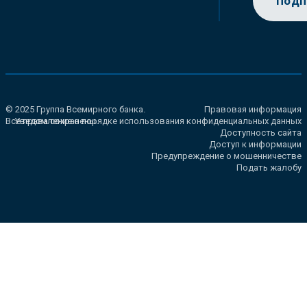
Подп
© 2025 Группа Всемирного банка.
Правовая информация
Все права сохранены.
Уведомление о порядке использования конфиденциальных данных
Доступность сайта
Доступ к информации
Предупреждение о мошенничестве
Подать жалобу