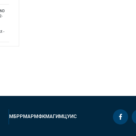
AND
2-
t -
МБРР
МАР
МФК
МАГИ
МЦУИС