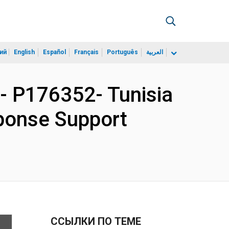
ий
English
Español
Français
Português
العربية
 P176352- Tunisia
ponse Support
ССЫЛКИ ПО ТЕМЕ