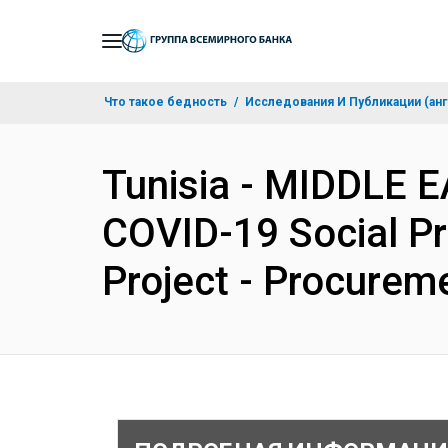
Skip
to
Main
Что такое бедность
Исследования И Публикации (анг
Navigation
Tunisia - MIDDLE 
COVID-19 Social P
Project - Procurem