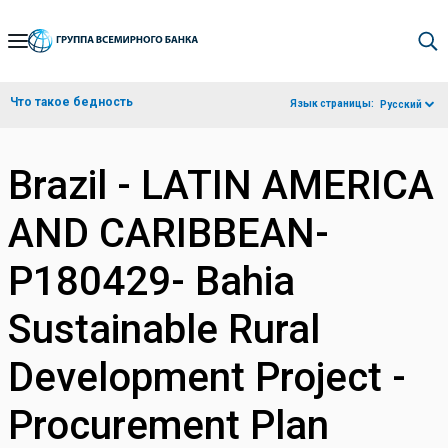
Skip
to
Main
Что такое бедность
Язык страницы:
Русский
Navigation
Brazil - LATIN AMERICA
AND CARIBBEAN-
P180429- Bahia
Sustainable Rural
Development Project -
Procurement Plan