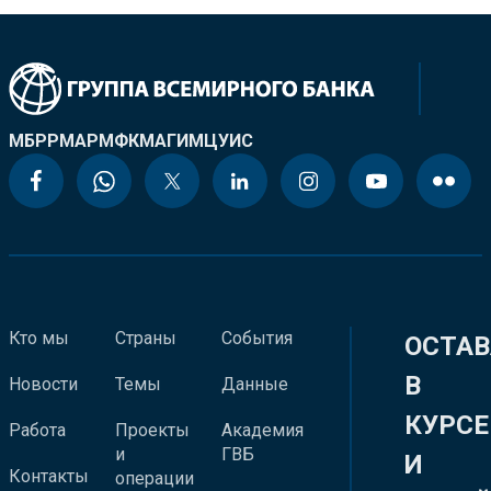
МБРР
МАР
МФК
МАГИ
МЦУИС
Кто мы
Страны
События
ОСТАВ
В
Новости
Темы
Данные
КУРСЕ
Работа
Проекты
Академия
и
ГВБ
И
Контакты
операции