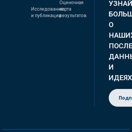
УЗНА
Оценочная
Исследования
карта
БОЛЬ
и публикации
результатов
О
НАШИ
ПОСЛ
ДАНН
И
ИДЕЯ
Подп