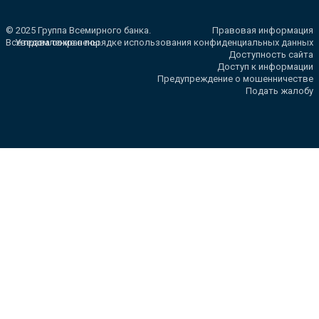
© 2025 Группа Всемирного банка.
Правовая информация
Все права сохранены.
Уведомление о порядке использования конфиденциальных данных
Доступность сайта
Доступ к информации
Предупреждение о мошенничестве
Подать жалобу