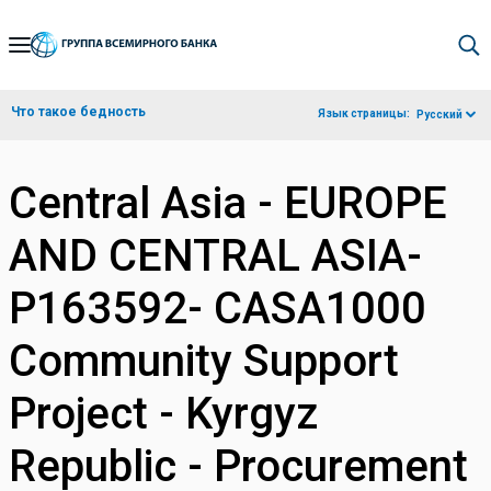
Skip
to
Main
Что такое бедность
Язык страницы:
Русский
Navigation
Central Asia - EUROPE
AND CENTRAL ASIA-
P163592- CASA1000
Community Support
Project - Kyrgyz
Republic - Procurement