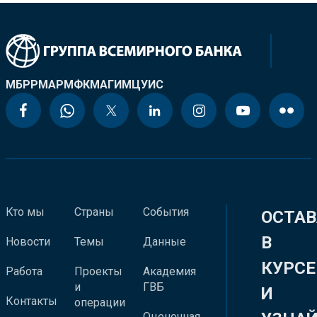
МБРР
МАР
МФК
МАГИ
МЦУИС
Кто мы
Страны
События
ОСТАВ
В
Новости
Темы
Данные
КУРСЕ
Работа
Проекты
Академия
и
ГВБ
И
Контакты
операции
Оценочная