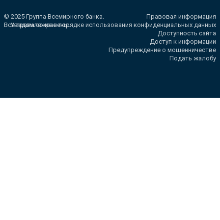
© 2025 Группа Всемирного банка.
Правовая информация
Все права сохранены.
Уведомление о порядке использования конфиденциальных данных
Доступность сайта
Доступ к информации
Предупреждение о мошенничестве
Подать жалобу