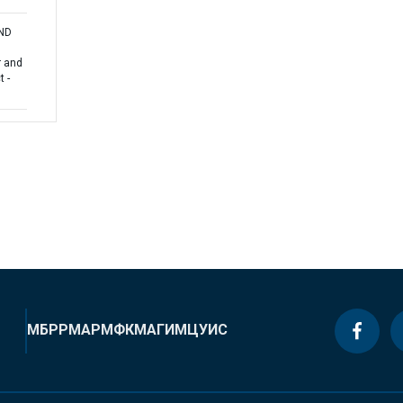
AND
r and
t -
МБРР
МАР
МФК
МАГИ
МЦУИС