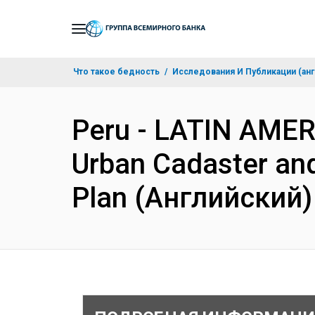
Skip
to
Main
Что такое бедность
Исследования И Публикации (анг
Navigation
Peru - LATIN AME
Urban Cadaster and
Plan (Английский)