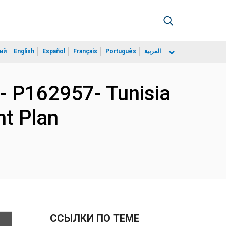
ий
English
Español
Français
Português
العربية
 P162957- Tunisia
nt Plan
ССЫЛКИ ПО ТЕМЕ