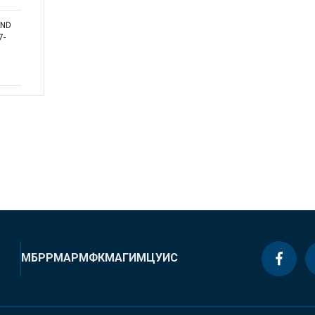
AND
7-
МБРР
МАР
МФК
МАГИ
МЦУИС