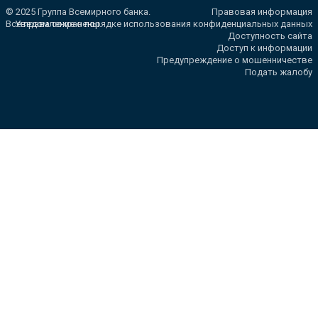
© 2025 Группа Всемирного банка.
Правовая информация
Все права сохранены.
Уведомление о порядке использования конфиденциальных данных
Доступность сайта
Доступ к информации
Предупреждение о мошенничестве
Подать жалобу