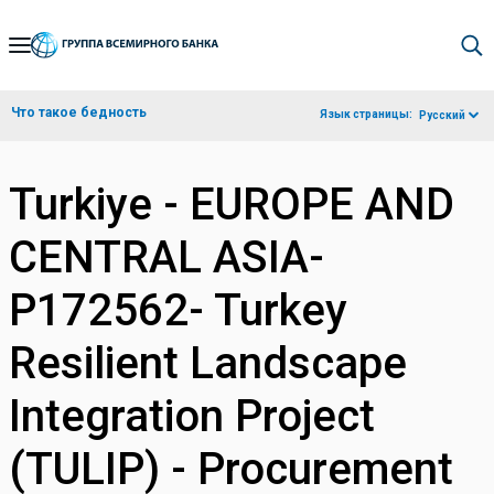
Skip
to
Main
Что такое бедность
Язык страницы:
Русский
Navigation
Turkiye - EUROPE AND
CENTRAL ASIA-
P172562- Turkey
Resilient Landscape
Integration Project
(TULIP) - Procurement