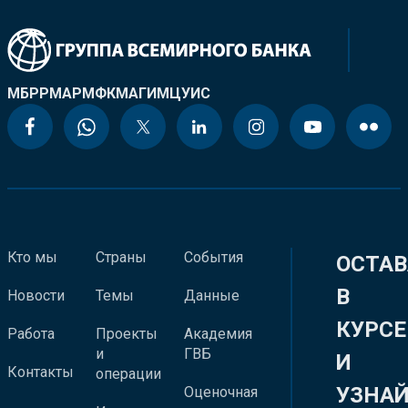
МБРР
МАР
МФК
МАГИ
МЦУИС
Кто мы
Страны
События
ОСТАВ
В
Новости
Темы
Данные
КУРСЕ
Работа
Проекты
Академия
и
ГВБ
И
Контакты
операции
УЗНА
Оценочная