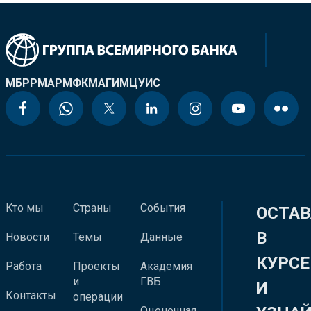
МБРР
МАР
МФК
МАГИ
МЦУИС
Кто мы
Страны
События
ОСТАВ
В
Новости
Темы
Данные
КУРСЕ
Работа
Проекты
Академия
и
ГВБ
И
Контакты
операции
Оценочная