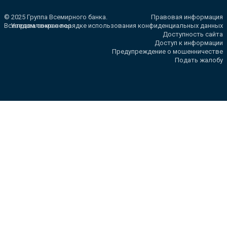
© 2025 Группа Всемирного банка.
Правовая информация
Все права сохранены.
Уведомление о порядке использования конфиденциальных данных
Доступность сайта
Доступ к информации
Предупреждение о мошенничестве
Подать жалобу