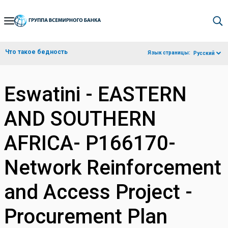
Skip
to
Main
Что такое бедность
Язык страницы:
Русский
Navigation
Eswatini - EASTERN
AND SOUTHERN
AFRICA- P166170-
Network Reinforcement
and Access Project -
Procurement Plan