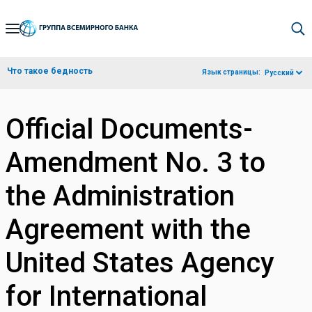
Skip
to
Main
Что такое бедность
Язык страницы:
Русский
Navigation
Official Documents-
Amendment No. 3 to
the Administration
Agreement with the
United States Agency
for International