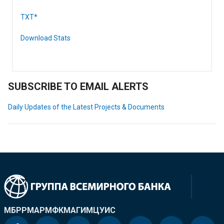
TXT*
Download Stats
SUBSCRIBE TO EMAIL ALERTS
Daily Updates of the Latest Projects & Documents
МБРР
МАР
МФК
МАГИ
МЦУИС