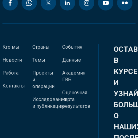
Кто мы
Страны
События
ОСТАВ
В
Новости
Темы
Данные
КУРСЕ
Работа
Проекты
Академия
и
ГВБ
И
Контакты
операции
УЗНА
Оценочная
Исследования
карта
БОЛЬ
и публикации
результатов
О
НАШИ