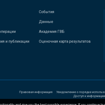
События
Данные
операции
Академия ГВБ
ия и публикации
Оценочная карта результатов
Правовая информация
Уведомление о порядке использ
Доступ к информации
nctionality and give you the best possible experience. If you continue to