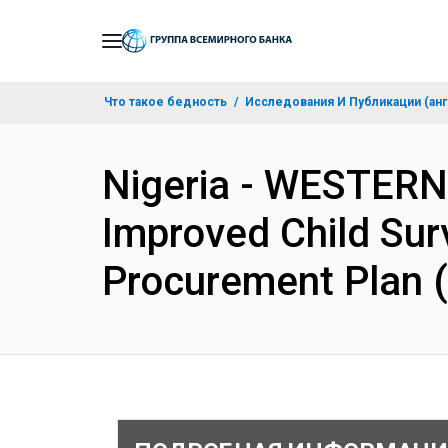
Skip
to
Main
Что такое бедность
Исследования И Публикации (анг
Navigation
Nigeria - WESTER
Improved Child Sur
Procurement Plan 