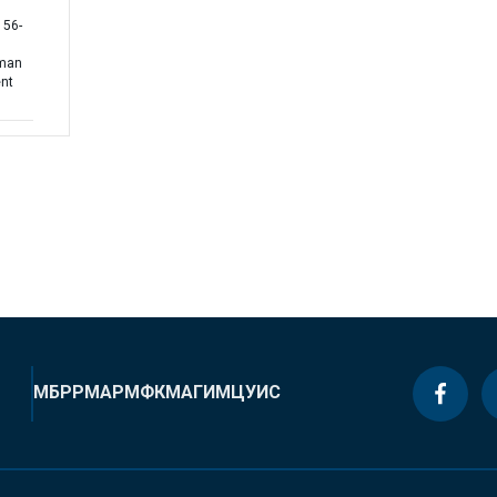
156-
uman
ent
МБРР
МАР
МФК
МАГИ
МЦУИС