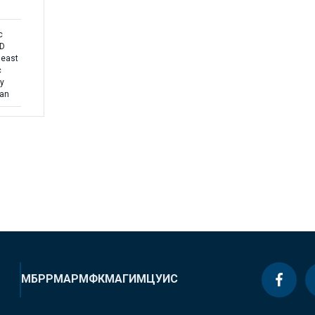
c
ND
heast
c
ty
lan
МБРР
МАР
МФК
МАГИ
МЦУИС