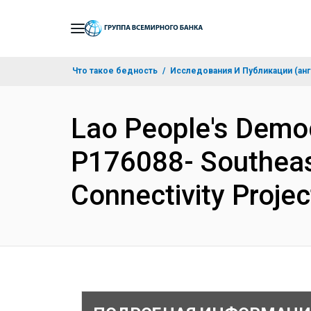
Skip
to
Main
Что такое бедность
Исследования И Публикации (анг
Navigation
Lao People's Democ
P176088- Southeas
Connectivity Proje