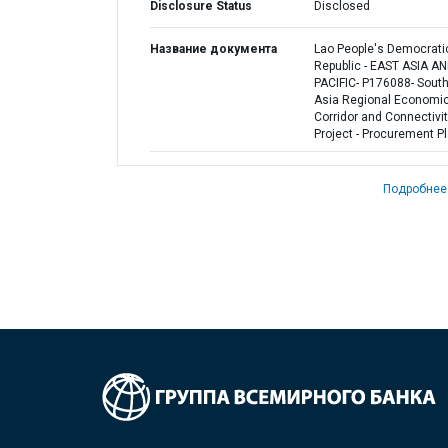
Disclosure Status
Disclosed
Название документа
Lao People's Democrati
Republic - EAST ASIA A
PACIFIC- P176088- Sout
Asia Regional Economi
Corridor and Connectivi
Project - Procurement P
Подробнее