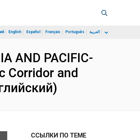
ий
English
Español
Français
Português
العربية
SIA AND PACIFIC-
 Corridor and
нглийский)
ССЫЛКИ ПО ТЕМЕ