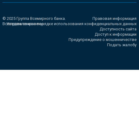
© 2025 Группа Всемирного банка.
Правовая информация
Все права сохранены.
Уведомление о порядке использования конфиденциальных данных
Доступность сайта
Доступ к информации
Предупреждение о мошенничестве
Подать жалобу