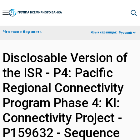
Skip
to
Main
Что такое бедность
Язык страницы:
Русский
Navigation
Disclosable Version of
the ISR - P4: Pacific
Regional Connectivity
Program Phase 4: KI:
Connectivity Project -
P159632 - Sequence